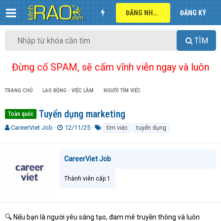
ĐĂNG NHẬP
ĐĂNG KÝ
TÌM
Đừng cố SPAM, sẽ cấm vĩnh viễn ngay và luôn
TRANG CHỦ
LAO ĐỘNG - VIỆC LÀM
NGƯỜI TÌM VIỆC
Tuyển dụng marketing
Toàn quốc
T
N
T
CareerViet Job
12/11/25
tìm việc
tuyển dụng
h
g
ừ
r
à
k
e
y
h
CareerViet Job
a
g
ó
d
ử
a
Thành viên cấp 1
s
i
t
a
r
t
🔍 Nếu bạn là người yêu sáng tạo, đam mê truyền thông và luôn