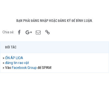
BẠN PHẢI ĐĂNG NHẬP HOẶC ĐĂNG KÝ ĐỂ BÌNH LUẬN.
Facebook
Google+
Email
Link
Chia sẻ:
ĐỐI TÁC
»
ỔN ÁP LIOA
»
đăng tin rao vặt
» Vào
Facebook Group
để SPAM