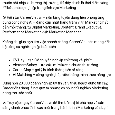
e
muốn bắt nhịp xu hướng thị trường, thì đây chính là thời điểm vàng
r
để bứt phá sự nghiệp trong lĩnh vực Marketing.
🎯 Hiện tại, CareerViet.vn – nền tảng tuyển dụng tiên phong ứng
dụng công nghệ AI – đang cập nhật hàng trăm vị trí Marketing hấp
dẫn mỗi tháng, từ Digital Marketing, Content, Brand Executive,
Performance Marketing đến Marketing Manager.
Không chỉ giúp bạn tìm việc nhanh chóng, CareerViet còn mang đến
bộ công cụ nghề nghiệp toàn diện:
CV Hay – tạo CV chuyên nghiệp chỉ trong vài phút
VietnamSalary – tra cứu mức lương chuẩn thị trường
CareerMap – gợi ý lộ trình thăng tiến rõ ràng
AI Matching – công nghệ ghép việc thông minh theo năng lực
Cùng hơn 20.000 doanh nghiệp uy tín và 5 triệu người dùng tin cậy,
CareerViet đang là nơi quy tụ những cơ hội nghề nghiệp Marketing
đáng mơ ước nhất.
🔥 Truy cập ngay CareerViet.vn để tìm kiếm vị trí phù hợp và sẵn
sàng chinh phục đỉnh cao mới trong hành trình Marketing của bạn!