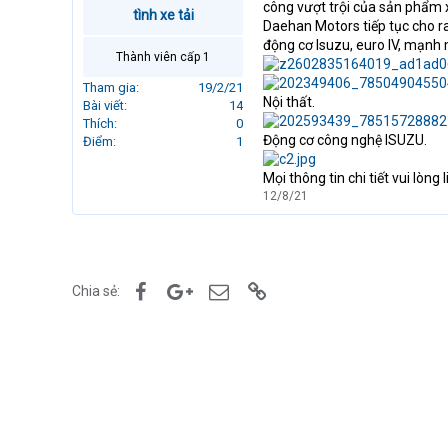
công vượt trội của sản phẩm x
r
tình xe tải
Daehan Motors tiếp tục cho ra
t
động cơ Isuzu, euro IV, mạnh 
e
Thành viên cấp 1
r
Tham gia
19/2/21
Nội thất.
Bài viết
14
Thích
0
Động cơ công nghệ ISUZU.
Điểm
1
Mọi thông tin chi tiết vui lòn
12/8/21
Facebook
Google+
Email
Link
Chia sẻ: