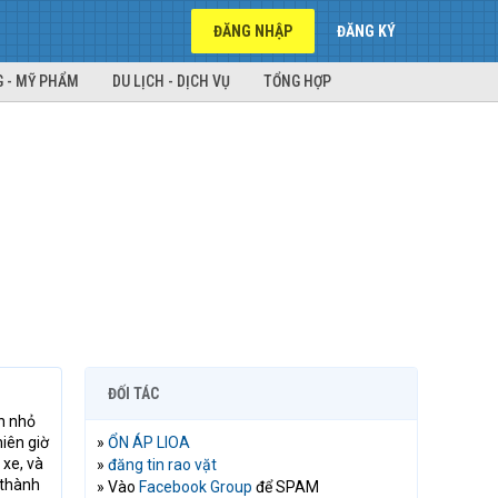
ĐĂNG NHẬP
ĐĂNG KÝ
 - MỸ PHẨM
DU LỊCH - DỊCH VỤ
TỔNG HỢP
ĐỐI TÁC
ớn nhỏ
iên giờ
»
ỔN ÁP LIOA
 xe, và
»
đăng tin rao vặt
 thành
» Vào
Facebook Group
để SPAM