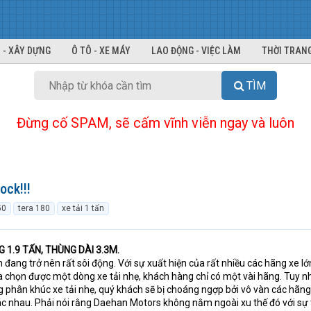
 - XÂY DỰNG
Ô TÔ - XE MÁY
LAO ĐỘNG - VIỆC LÀM
THỜI TRANG
TÌM
Đừng cố SPAM, sẽ cấm vĩnh viễn ngay và luôn
ock!!!
50
tera 180
xe tải 1 tấn
 1.9 TẤN, THÙNG DÀI 3.3M.
 đang trở nên rất sôi động. Với sự xuất hiện của rất nhiều các hãng xe l
a chọn được một dòng xe tải nhẹ, khách hàng chỉ có một vài hãng. Tuy nh
 phân khúc xe tải nhẹ, quý khách sẽ bị choáng ngợp bởi vô vàn các hãng
c nhau. Phải nói rằng Daehan Motors không nằm ngoài xu thế đó với sự