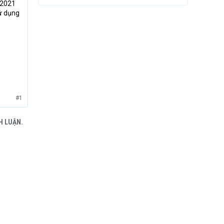
/2021
sử dụng
#1
H LUẬN.