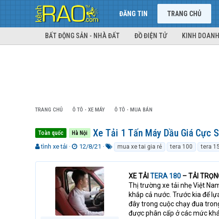
ĐĂNG TIN
TRANG CHỦ
BẤT ĐỘNG SẢN - NHÀ ĐẤT
ĐỒ ĐIỆN TỬ
KINH DOANH
TRANG CHỦ
Ô TÔ - XE MÁY
Ô TÔ - MUA BÁN
Xe Tải 1 Tấn Máy Dầu Giá Cực S
Toàn quốc
Hà Nội
T
N
T
tình xe tải
12/8/21
mua xe tai gia rẻ
tera 100
tera 1
h
g
ừ
r
à
k
e
y
h
XE TẢI
TERA 180
– TẢI TRỌNG
a
g
ó
Thị trường xe tải nhẹ Việt Nam
d
ử
a
khắp cả nước. Trước kia để lự
s
i
đây trong cuộc chạy đua trong
t
được phân cấp ở các mức khá
a