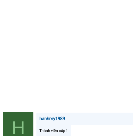
t
e
r
hanhmy1989
H
Thành viên cấp 1