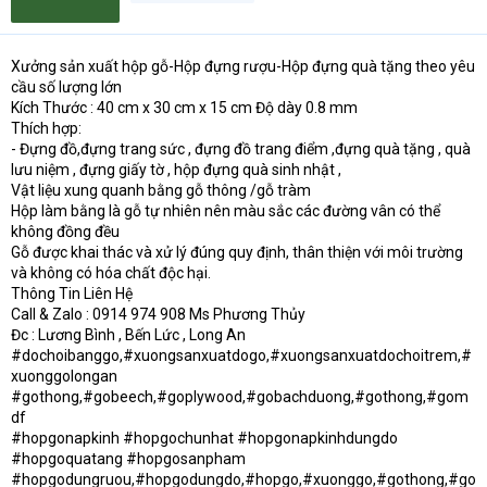
Xưởng sản xuất hộp gỗ-Hộp đựng rượu-Hộp đựng quà tặng theo yêu
cầu số lượng lớn
Kích Thước : 40 cm x 30 cm x 15 cm Độ dày 0.8 mm
Thích hợp:
- Đựng đồ,đựng trang sức , đựng đồ trang điểm ,đựng quà tặng , quà
lưu niệm , đựng giấy tờ , hộp đựng quà sinh nhật ,
Vật liệu xung quanh bằng gỗ thông /gỗ tràm
Hộp làm bằng là gỗ tự nhiên nên màu sắc các đường vân có thể
không đồng đều
Gỗ được khai thác và xử lý đúng quy định, thân thiện với môi trường
và không có hóa chất độc hại.
Thông Tin Liên Hệ
Call & Zalo : 0914 974 908 Ms Phương Thủy
Đc : Lương Bình , Bến Lức , Long An
#dochoibanggo,#xuongsanxuatdogo,#xuongsanxuatdochoitrem,#
xuonggolongan
#gothong,#gobeech,#goplywood,#gobachduong,#gothong,#gom
df
#hopgonapkinh #hopgochunhat #hopgonapkinhdungdo
#hopgoquatang #hopgosanpham
#hopgodungruou,#hopgodungdo,#hopgo,#xuonggo,#gothong,#go