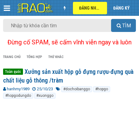
ĐĂNG NHẬP
ĐĂNG KÝ
TÌM
Đừng cố SPAM, sẽ cấm vĩnh viễn ngay và luôn
TRANG CHỦ
TỔNG HỢP
THỨ KHÁC
Xưởng sản xuất hộp gỗ đựng rượu-đựng quà
Toàn quốc
chất liệu gỗ thông /tràm
T
N
T
hanhmy1989
25/10/23
#dochoibanggo
#hopgo
h
g
ừ
#hopgodungdo
#xuonggo
r
à
k
e
y
h
a
g
ó
d
ử
a
s
i
t
a
r