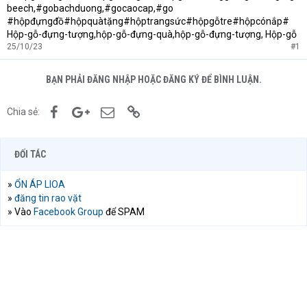
beech,#gobachduong,#gocaocap,#go
#hộpđựngđồ#hộpquàtặng#hộptrangsức#hộpgỗtre#hộpcónắp#
Hộp-gỗ-đựng-tượng,hộp-gỗ-đựng-quà,hộp-gỗ-đựng-tượng, Hộp-gỗ
25/10/23
#1
BẠN PHẢI ĐĂNG NHẬP HOẶC ĐĂNG KÝ ĐỂ BÌNH LUẬN.
Facebook
Google+
Email
Link
Chia sẻ:
ĐỐI TÁC
»
ỔN ÁP LIOA
»
đăng tin rao vặt
» Vào
Facebook Group
để SPAM