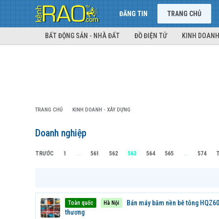
ĐĂNG TIN
TRANG CHỦ
BẤT ĐỘNG SẢN - NHÀ ĐẤT
ĐỒ ĐIỆN TỬ
KINH DOANH
TRANG CHỦ
KINH DOANH - XÂY DỰNG
Doanh nghiệp
TRƯỚC
1
...
561
562
563
564
565
...
574
T
Bán máy băm nền bê tông HQZ600
Toàn quốc
Hà Nội
thương