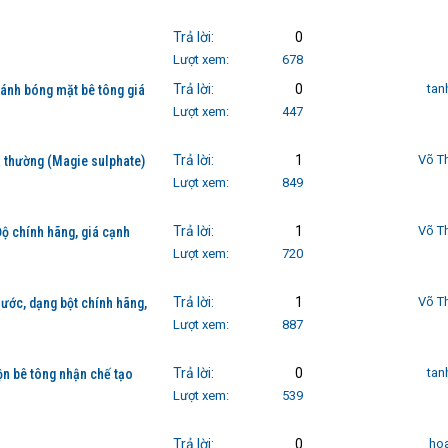
Trả lời
0
Lượt xem
678
Trả lời
0
tan
ánh bóng mặt bê tông giá
Lượt xem
447
Trả lời
1
Võ T
 thường (Magie sulphate)
Lượt xem
849
Trả lời
1
Võ T
ộ chính hãng, giá cạnh
Lượt xem
720
Trả lời
1
Võ T
ước, dạng bột chính hãng,
Lượt xem
887
Trả lời
0
tan
rộn bê tông nhận chế tạo
Lượt xem
539
Trả lời
0
ho