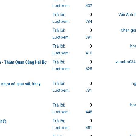
Lượt xem
407
Trả lời
0
Vân Anh T
Lượt xem
734
Trả lời
0
Chăn gối
Lượt xem
391
Trả lời
0
ho
Lượt xem
410
Trả lời
0
vuonbo034
n - Thăm Quan Cùng Hái Bơ
Lượt xem
625
Trả lời
0
n
 nhựa có quai sắt, khay
Lượt xem
731
Trả lời
0
ho
Lượt xem
448
Trả lời
0
nhất
Lượt xem
451