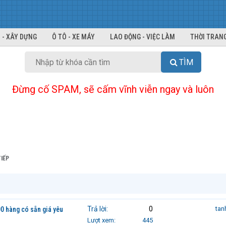
 - XÂY DỰNG
Ô TÔ - XE MÁY
LAO ĐỘNG - VIỆC LÀM
THỜI TRANG
TÌM
Đừng cố SPAM, sẽ cấm vĩnh viễn ngay và luôn
IẾP
Trả lời
0
tan
 hàng có sẵn giá yêu
Lượt xem
445