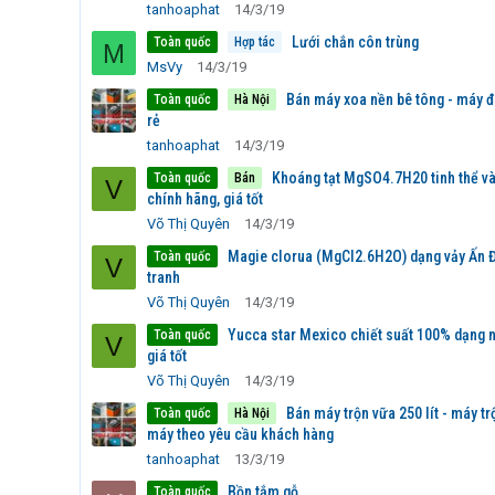
tanhoaphat
14/3/19
Lưới chắn côn trùng
Toàn quốc
Hợp tác
M
MsVy
14/3/19
Bán máy xoa nền bê tông - máy đ
Toàn quốc
Hà Nội
rẻ
tanhoaphat
14/3/19
Khoáng tạt MgSO4.7H20 tinh thể và
Toàn quốc
Bán
V
chính hãng, giá tốt
Võ Thị Quyên
14/3/19
Magie clorua (MgCl2.6H2O) dạng vảy Ấn Đ
Toàn quốc
V
tranh
Võ Thị Quyên
14/3/19
Yucca star Mexico chiết suất 100% dạng n
Toàn quốc
V
giá tốt
Võ Thị Quyên
14/3/19
Bán máy trộn vữa 250 lít - máy t
Toàn quốc
Hà Nội
máy theo yêu cầu khách hàng
tanhoaphat
13/3/19
Bồn tắm gỗ
Toàn quốc