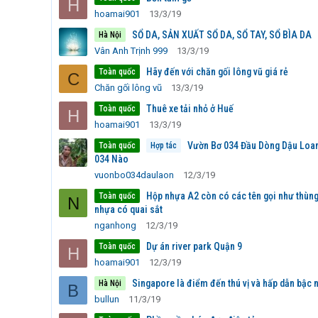
H
hoamai901
13/3/19
SỔ DA, SẢN XUẤT SỔ DA, SỔ TAY, SỔ BÌA DA
Hà Nội
Vân Anh Trịnh 999
13/3/19
Hãy đến với chăn gối lông vũ giá rẻ
Toàn quốc
C
Chăn gối lông vũ
13/3/19
Thuê xe tải nhỏ ở Huế
Toàn quốc
H
hoamai901
13/3/19
Vườn Bơ 034 Đầu Dòng Dậu Loa
Toàn quốc
Hợp tác
034 Nào
vuonbo034daulaon
12/3/19
Hộp nhựa A2 còn có các tên gọi như thùng
Toàn quốc
N
nhựa có quai sắt
nganhong
12/3/19
Dự án river park Quận 9
Toàn quốc
H
hoamai901
12/3/19
Singapore là điểm đến thú vị và hấp dẫn bậc 
Hà Nội
B
bullun
11/3/19