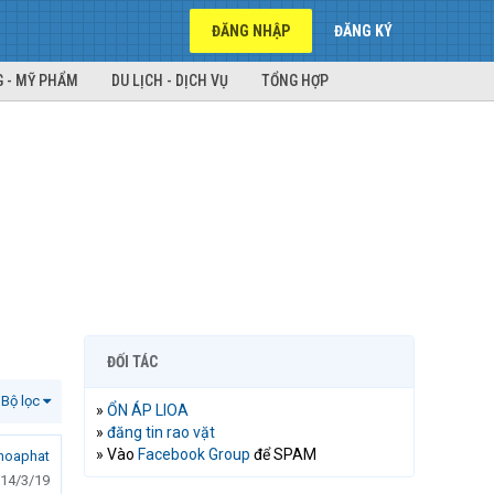
ĐĂNG NHẬP
ĐĂNG KÝ
 - MỸ PHẨM
DU LỊCH - DỊCH VỤ
TỔNG HỢP
ĐỐI TÁC
Bộ lọc
»
ỔN ÁP LIOA
»
đăng tin rao vặt
» Vào
Facebook Group
để SPAM
hoaphat
14/3/19