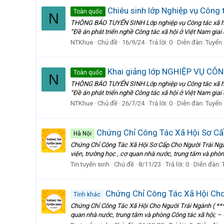
Chiêu sinh lớp Nghiệp vụ Công t
Toàn quốc
N
THÔNG BÁO TUYỂN SINH Lớp nghiệp vụ Công tác xã hội
“Đề án phát triển nghề Công tác xã hội ở Việt Nam giai
NTKhue
Chủ đề
16/9/24
Trả lời: 0
Diễn đàn:
Tuyển 
Khai giảng lớp NGHIỆP VỤ CÔN
Toàn quốc
N
THÔNG BÁO TUYỂN SINH Lớp nghiệp vụ Công tác xã hội
“Đề án phát triển nghề Công tác xã hội ở Việt Nam giai
NTKhue
Chủ đề
26/7/24
Trả lời: 0
Diễn đàn:
Tuyển 
Chứng Chỉ Công Tác Xã Hội Sơ C
Hà Nội
Chứng Chỉ Công Tác Xã Hội Sơ Cấp Cho Người Trái Ngàn
viện, trường học , cơ quan nhà nước, trung tâm và phòng
Tin tuyển sinh
Chủ đề
8/11/23
Trả lời: 0
Diễn đàn:
Chứng Chỉ Công Tác Xã Hội Cho
Tỉnh khác
Chứng Chỉ Công Tác Xã Hội Cho Người Trái Ngành ( ***)
quan nhà nước, trung tâm và phòng Công tác xã hội; – G