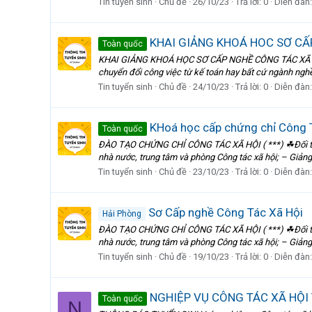
Tin tuyển sinh
Chủ đề
26/10/23
Trả lời: 0
Diễn đàn
KHAI GIẢNG KHOÁ HOC SƠ CẤ
Toàn quốc
KHAI GIẢNG KHOÁ HỌC SƠ CẤP NGHỀ CÔNG TÁC XÃ HỘI 
chuyển đổi công việc từ kế toán hay bất cứ ngành ngh
Tin tuyển sinh
Chủ đề
24/10/23
Trả lời: 0
Diễn đàn
KHoá học cấp chứng chỉ Công 
Toàn quốc
ĐÀO TẠO CHỨNG CHỈ CÔNG TÁC XÃ HỘI ( ***) ☘Đối tượng 
nhà nước, trung tâm và phòng Công tác xã hội; – Giảng 
Tin tuyển sinh
Chủ đề
23/10/23
Trả lời: 0
Diễn đàn
Sơ Cấp nghề Công Tác Xã Hội
Hải Phòng
ĐÀO TẠO CHỨNG CHỈ CÔNG TÁC XÃ HỘI ( ***) ☘Đối tượng 
nhà nước, trung tâm và phòng Công tác xã hội; – Giảng 
Tin tuyển sinh
Chủ đề
19/10/23
Trả lời: 0
Diễn đàn
NGHIỆP VỤ CÔNG TÁC XÃ HỘI
Toàn quốc
N