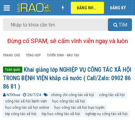
ĐĂNG NHẬP
ĐĂNG KÝ
TÌM
Đừng cố SPAM, sẽ cấm vĩnh viễn ngay và luôn
TRANG CHỦ
TỔNG HỢP
TUYỂN SINH - ĐÀO TẠO
Khai giảng lớp NGHIỆP VỤ CÔNG TÁC XÃ HỘI
Toàn quốc
TRONG BỆNH VIỆN khắp cả nước ( Call/Zalo: 0902 86
86 81 )
T
N
T
NTKhue
26/7/24
chứng chỉ công tác xã hội
công tác xã hội
h
g
ừ
công tác xã hội bệnh viện
học công tác xã hội
r
à
k
học công tác xã hội online
học công tác xã hội trực tuyến
e
y
h
lớp công tác xã hội
lớp học công tác xã hội
nghiệp vụ công tác xã hội
a
g
ó
d
ử
a
s
i
t