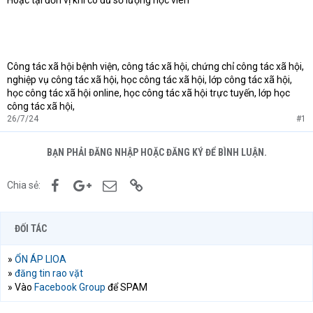
Hoặc tại đơn vị khi có đủ số lượng học viên
Công tác xã hội bệnh viện, công tác xã hội, chứng chỉ công tác xã hội,
nghiệp vụ công tác xã hội, học công tác xã hội, lớp công tác xã hội,
học công tác xã hội online, học công tác xã hội trực tuyến, lớp học
công tác xã hội,
26/7/24
#1
BẠN PHẢI ĐĂNG NHẬP HOẶC ĐĂNG KÝ ĐỂ BÌNH LUẬN.
Facebook
Google+
Email
Link
Chia sẻ:
ĐỐI TÁC
»
ỔN ÁP LIOA
»
đăng tin rao vặt
» Vào
Facebook Group
để SPAM