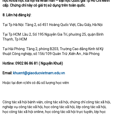
học Khoa học Xã hội và Nhân văn – Đại học Quốc gia Tp Hồ Chí Minh
cấp. Chứng chỉ này có giá trị sử dụng trên toàn quốc.
8. Liên hệ đăng ký:
Tại Tp Hà Nội: Tầng 2, số 451 Hoàng Quốc Việt, Cầu Giấy, Hà Nội
Tại Tp HCM: Lầu 2, Số 195 Nguyễn Gia Trí, phường 25, quận Bình
Thạnh, Tp HCM
Tại Hải Phòng: Tầng 2, phòng B203, Trường Cao đẳng Kinh tế Kỹ
thuật Công nghiệp, số 156/109 Quán Trữ ,Kiến An , Hải Phòng
Hotline: 0902 86 86 81 ( Nguyễn Khuê)
Email:
khuent@giaoducvietnam.edu.vn
Hoặc tại đơn vị khi có đủ số lượng học viên
Công tác xã hội bệnh viện, công tác xã hội, chứng chỉ công tác xã hội,
nghiệp vụ công tác xã hội, học công tác xã hội, lớp công tác xã hội,
học công tác xã hội online, học công tác xã hội trực tuyến, lớp học