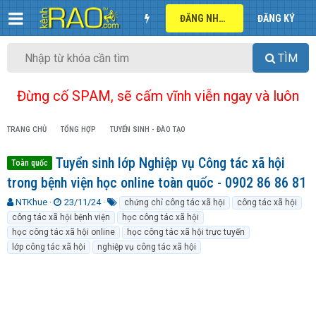
ĐĂNG NHẬP
ĐĂNG KÝ
TÌM
Đừng cố SPAM, sẽ cấm vĩnh viễn ngay và luôn
TRANG CHỦ
TỔNG HỢP
TUYỂN SINH - ĐÀO TẠO
Tuyển sinh lớp Nghiệp vụ Công tác xã hội
Toàn quốc
trong bệnh viện học online toàn quốc - 0902 86 86 81
T
N
T
NTKhue
23/11/24
chứng chỉ công tác xã hội
công tác xã hội
h
g
ừ
công tác xã hội bệnh viện
học công tác xã hội
r
à
k
học công tác xã hội online
học công tác xã hội trực tuyến
e
y
h
lớp công tác xã hội
nghiệp vụ công tác xã hội
a
g
ó
d
ử
a
s
i
t
a
r