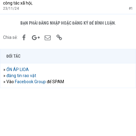
công tác xã hội,
23/11/24
#1
BẠN PHẢI ĐĂNG NHẬP HOẶC ĐĂNG KÝ ĐỂ BÌNH LUẬN.
Facebook
Google+
Email
Link
Chia sẻ:
ĐỐI TÁC
»
ỔN ÁP LIOA
»
đăng tin rao vặt
» Vào
Facebook Group
để SPAM