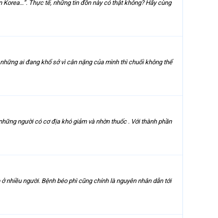
ện Korea…”. Thực tế, những tin đồn này có thật không? Hãy cùng
 những ai đang khổ sở vì cân nặng của mình thì chuối không thể
hững người có cơ địa khó giảm và nhờn thuốc . Với thành phần
 ở nhiều người. Bệnh béo phì cũng chính là nguyên nhân dẫn tới