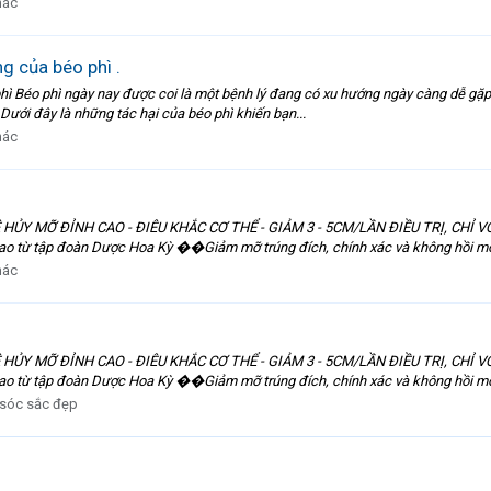
hác
g của béo phì .
 phì Béo phì ngày nay được coi là một bệnh lý đang có xu hướng ngày càng dễ gặp
ưới đây là những tác hại của béo phì khiến bạn...
hác
 ĐỈNH CAO - ĐIÊU KHẮC CƠ THỂ - GIẢM 3 - 5CM/LẦN ĐIỀU TRỊ, CHỈ VỚI 
 từ tập đoàn Dược Hoa Kỳ ��Giảm mỡ trúng đích, chính xác và không hồi m
hác
 ĐỈNH CAO - ĐIÊU KHẮC CƠ THỂ - GIẢM 3 - 5CM/LẦN ĐIỀU TRỊ, CHỈ VỚI 
 từ tập đoàn Dược Hoa Kỳ ��Giảm mỡ trúng đích, chính xác và không hồi m
sóc sắc đẹp