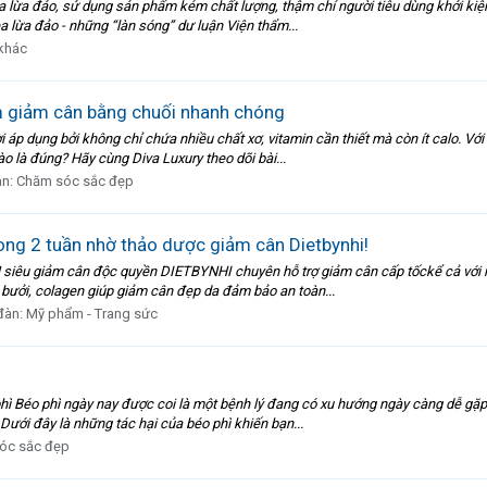
ea lừa đảo, sử dụng sản phẩm kém chất lượng, thậm chí người tiêu dùng khởi ki
ea lừa đảo - những “làn sóng” dư luận Viện thẩm...
khác
ệm giảm cân bằng chuối nhanh chóng
p dụng bởi không chỉ chứa nhiều chất xơ, vitamin cần thiết mà còn ít calo. Với
o là đúng? Hãy cùng Diva Luxury theo dõi bài...
àn:
Chăm sóc sắc đẹp
ong 2 tuần nhờ thảo dược giảm cân Dietbynhi!
 siêu giảm cân độc quyền DIETBYNHI chuyên hỗ trợ giảm cân cấp tốckể cả với n
h bưởi, colagen giúp giảm cân đẹp da đảm bảo an toàn...
đàn:
Mỹ phẩm - Trang sức
 phì Béo phì ngày nay được coi là một bệnh lý đang có xu hướng ngày càng dễ gặp
ưới đây là những tác hại của béo phì khiến bạn...
óc sắc đẹp