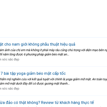
 cho nam giới không phẫu thuật hiệu quả
 ám ảnh của chị em mà không ít phái mày râu cũng chú trọng với diện mạo bên ng
y để nằm lòng được 6 phương pháp giảm béo mặt an...
 sóc sắc đẹp
 bài tập yoga giảm béo mặt cấp tốc
 mỹ nghiên cứu với kết quả tuyệt vời chính là yoga giảm mỡ mặt. An toàn tuyệt đ
giảm mỡ mặt dưới đây để có được gương mặt thanh...
 sóc sắc đẹp
ừa đảo có thật không? Review từ khách hàng thực tế