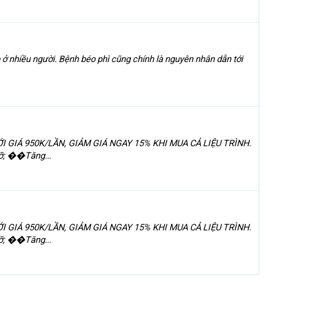
 ở nhiều người. Bệnh béo phì cũng chính là nguyên nhân dẫn tới
GIÁ 950K/LẦN, GIẢM GIÁ NGAY 15% KHI MUA CẢ LIỆU TRÌNH.
ỡ; ��Tăng...
GIÁ 950K/LẦN, GIẢM GIÁ NGAY 15% KHI MUA CẢ LIỆU TRÌNH.
ỡ; ��Tăng...