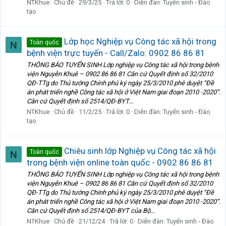
NTKhue
Chủ đề
29/3/25
Trả lời: 0
Diễn đàn:
Tuyển sinh - Đào
tạo
Lớp học Nghiệp vụ Công tác xã hội trong
Toàn quốc
N
bệnh viện trực tuyến - Call/Zalo: 0902 86 86 81
THÔNG BÁO TUYỂN SINH Lớp nghiệp vụ Công tác xã hội trong bệnh
viện Nguyễn Khuê – 0902 86 86 81 Căn cứ Quyết định số 32/2010
QĐ-TTg do Thủ tướng Chính phủ ký ngày 25/3/2010 phê duyệt “Đề
án phát triển nghề Công tác xã hội ở Việt Nam giai đoạn 2010 -2020”.
Căn cứ Quyết định số 2514/QĐ-BYT...
NTKhue
Chủ đề
11/2/25
Trả lời: 0
Diễn đàn:
Tuyển sinh - Đào
tạo
Chiêu sinh lớp Nghiệp vụ Công tác xã hội
Toàn quốc
N
trong bệnh viện online toàn quốc - 0902 86 86 81
THÔNG BÁO TUYỂN SINH Lớp nghiệp vụ Công tác xã hội trong bệnh
viện Nguyễn Khuê – 0902 86 86 81 Căn cứ Quyết định số 32/2010
QĐ-TTg do Thủ tướng Chính phủ ký ngày 25/3/2010 phê duyệt “Đề
án phát triển nghề Công tác xã hội ở Việt Nam giai đoạn 2010 -2020”.
Căn cứ Quyết định số 2514/QĐ-BYT của Bộ...
NTKhue
Chủ đề
21/12/24
Trả lời: 0
Diễn đàn:
Tuyển sinh - Đào