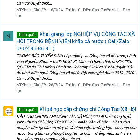
Căn cứ Quyết định...
NTKhue
Chủ đề
16/9/24
Trả lời: 0
Diễn đàn:
Tuyển sinh - Đào
tạo
Khai giảng lớp NGHIỆP VỤ CÔNG TÁC XÃ
Toàn quốc
N
HỘI TRONG BỆNH VIỆN khắp cả nước ( Call/Zalo:
0902 86 86 81 )
THÔNG BÁO TUYỂN SINH Lớp nghiệp vụ Công tác xã hội trong bệnh
viện Nguyễn Khuê – 0902 86 86 81 Căn cứ Quyết định số 32/2010
QĐ-TTg do Thủ tướng Chính phủ ký ngày 25/3/2010 phê duyệt “Đề
án phát triển nghề Công tác xã hội ở Việt Nam giai đoạn 2010 -2020”.
Căn cứ Quyết định...
NTKhue
Chủ đề
26/7/24
Trả lời: 0
Diễn đàn:
Tuyển sinh - Đào
tạo
KHoá học cấp chứng chỉ Công Tác Xã Hội
Toàn quốc
ĐÀO TẠO CHỨNG CHỈ CÔNG TÁC XÃ HỘI ( ***) ☘Đối tượng tuyển
sinh Chứng Chỉ Công Tác Xã Hội – Nhân viên xã hội; – Nhân viên,
chuyên viên tại các cơ sở y tế và bệnh viện, trường học , cơ quan nhà
nước, trung tâm và phòng Công tác xã hội; – Giảng viên, sinh viên,
học viên cao học ngành Công tác xã...