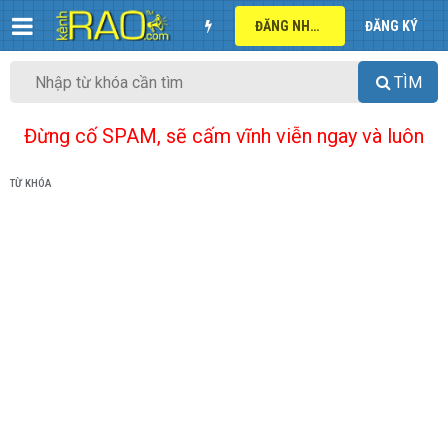
ĐĂNG NHẬP
ĐĂNG KÝ
TÌM
Đừng cố SPAM, sẽ cấm vĩnh viễn ngay và luôn
TỪ KHÓA