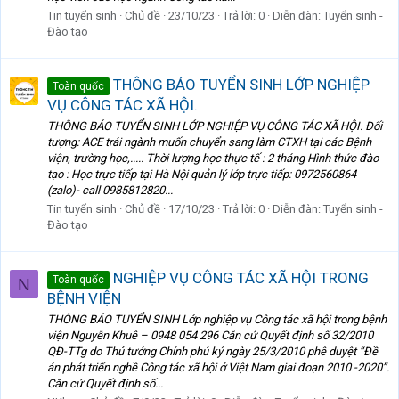
Tin tuyển sinh
Chủ đề
23/10/23
Trả lời: 0
Diễn đàn:
Tuyển sinh -
Đào tạo
THÔNG BÁO TUYỂN SINH LỚP NGHIỆP
Toàn quốc
VỤ CÔNG TÁC XÃ HỘI.
THÔNG BÁO TUYỂN SINH LỚP NGHIỆP VỤ CÔNG TÁC XÃ HỘI. Đối
tượng: ACE trái ngành muốn chuyển sang làm CTXH tại các Bệnh
viện, trường học,..... Thời lượng học thực tế : 2 tháng Hình thức đào
tạo : Học trực tiếp tại Hà Nội quản lý lớp trực tiếp: 0972560864
(zalo)- call 0985812820...
Tin tuyển sinh
Chủ đề
17/10/23
Trả lời: 0
Diễn đàn:
Tuyển sinh -
Đào tạo
NGHIỆP VỤ CÔNG TÁC XÃ HỘI TRONG
Toàn quốc
N
BỆNH VIỆN
THÔNG BÁO TUYỂN SINH Lớp nghiệp vụ Công tác xã hội trong bệnh
viện Nguyễn Khuê – 0948 054 296 Căn cứ Quyết định số 32/2010
QĐ-TTg do Thủ tướng Chính phủ ký ngày 25/3/2010 phê duyệt “Đề
án phát triển nghề Công tác xã hội ở Việt Nam giai đoạn 2010 -2020”.
Căn cứ Quyết định số...