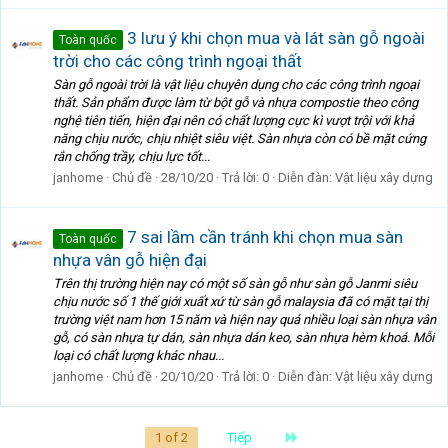
3 lưu ý khi chọn mua và lát sàn gỗ ngoài
Toàn quốc
trời cho các công trình ngoại thất
Sàn gỗ ngoài trời là vật liệu chuyên dụng cho các công trình ngoại
thất. Sản phẩm được làm từ bột gỗ và nhựa compostie theo công
nghệ tiên tiến, hiện đại nên có chất lượng cực kì vượt trội với khả
năng chịu nước, chịu nhiệt siêu việt. Sàn nhựa còn có bề mặt cứng
rắn chống trầy, chịu lực tốt...
janhome
Chủ đề
28/10/20
Trả lời: 0
Diễn đàn:
Vật liệu xây dựng
7 sai lầm cần tránh khi chọn mua sàn
Toàn quốc
nhựa vân gỗ hiện đại
Trên thị trường hiện nay có một số sàn gỗ như sàn gỗ Janmi siêu
chịu nước số 1 thế giới xuất xứ từ sàn gỗ malaysia đã có mặt tại thị
trường việt nam hơn 15 năm và hiện nay quá nhiều loại sàn nhựa vân
gỗ, có sàn nhựa tự dán, sàn nhựa dán keo, sàn nhựa hèm khoá. Mỗi
loại có chất lượng khác nhau...
janhome
Chủ đề
20/10/20
Trả lời: 0
Diễn đàn:
Vật liệu xây dựng
Last
1 of 2
Tiếp