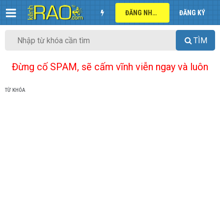
ĐĂNG NHẬP
ĐĂNG KÝ
TÌM
Đừng cố SPAM, sẽ cấm vĩnh viễn ngay và luôn
TỪ KHÓA