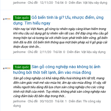
janhome
Chủ đề
12/11/20
Trả lời: 0
Diễn đàn:
Vật liệu xây dựng
Gỗ biến tính là gì? Ưu, nhược điểm, ứng
Toàn quốc
dụng. Tìm hiểu ngay
Hiện nay tại Việt Nam, gỗ rừng tự nhiên ngày càng khan hiếm trong
khi nhu cầu sử dụng gỗ tự nhiên vẫn rất cao. Để đáp ứng nhu cầu gỗ
trong hiện tại và tương lai với chiến lược phát triển bền vững, gỗ biến
tính đã ra đời. Gỗ biến tính thông qua một biện pháp xử lí gỗ giúp cải
thiện được tính ổn...
janhome
Chủ đề
2/11/20
Trả lời: 0
Diễn đàn:
Vật liệu xây dựng
Sàn gỗ công nghiệp nào không bị ảnh
Toàn quốc
hưởng bởi thời tiết lạnh, ẩm vào mùa đông
Sàn gỗ công nghiệp có khả năng điều hoà không khí rất tốt, mang
đến cảm giác mát mẻ vào mùa hè, ấm áp vào mùa đông. Vì vậy, rất
nhiều người tiêu dùng đã lựa chọn sàn công nghiệp cho các công
trình nội thất của mình. Tuy nhiên, không phải sàn công nghiệp nào
cũng đảm bảo độ bền đẹp trong thời...
janhome
Chủ đề
30/10/20
Trả lời: 1
Diễn đàn:
Thi công xây
dựng