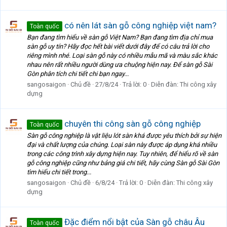
có nên lát sàn gỗ công nghiệp việt nam?
Toàn quốc
Bạn đang tìm hiểu về sàn gỗ Việt Nam? Bạn đang tìm địa chỉ mua
sàn gỗ uy tín? Hãy đọc hết bài viết dưới đây để có câu trả lời cho
riêng mình nhé. Loại sàn gỗ này có nhiều mẫu mã và màu sắc khác
nhau nên rất nhiều người dùng ưa chuộng hiện nay. Để sàn gỗ Sài
Gòn phân tích chi tiết chi bạn ngay...
sangosaigon
Chủ đề
27/8/24
Trả lời: 0
Diễn đàn:
Thi công xây
dựng
chuyên thi công sàn gỗ công nghiệp
Toàn quốc
Sàn gỗ công nghiệp là vật liệu lót sàn khá được yêu thích bởi sự hiện
đại và chất lượng của chúng. Loại sàn này được áp dụng khá nhiều
trong các công trình xây dựng hiện nay. Tuy nhiên, để hiểu rõ về sàn
gỗ công nghiệp cũng như bảng giá chi tiết, hãy cùng Sàn gỗ Sài Gòn
tìm hiểu chi tiết trong...
sangosaigon
Chủ đề
6/8/24
Trả lời: 0
Diễn đàn:
Thi công xây
dựng
Đặc điểm nổi bật của Sàn gỗ châu Âu
Toàn quốc