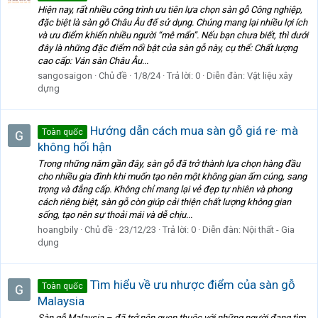
Hiện nay, rất nhiều công trình ưu tiên lựa chọn sàn gỗ Công nghiệp,
đặc biệt là sàn gỗ Châu Âu để sử dụng. Chúng mang lại nhiều lợi ích
và ưu điểm khiến nhiều người “mê mẩn”. Nếu bạn chưa biết, thì dưới
đây là những đặc điểm nổi bật của sàn gỗ này, cụ thể: Chất lượng
cao cấp: Ván sàn Châu Âu...
sangosaigon
Chủ đề
1/8/24
Trả lời: 0
Diễn đàn:
Vật liệu xây
dựng
Hướng dẫn cách mua sàn gỗ giá re· mà
Toàn quốc
không hối hận
Trong những năm gần đây, sàn gỗ đã trở thành lựa chọn hàng đầu
cho nhiều gia đình khi muốn tạo nên một không gian ấm cúng, sang
trọng và đẳng cấp. Không chỉ mang lại vẻ đẹp tự nhiên và phong
cách riêng biệt, sàn gỗ còn giúp cải thiện chất lượng không gian
sống, tạo nên sự thoải mái và dễ chịu...
hoangbily
Chủ đề
23/12/23
Trả lời: 0
Diễn đàn:
Nội thất - Gia
dụng
Tìm hiểu về ưu nhược điểm của sàn gỗ
Toàn quốc
Malaysia
Sàn gỗ Malaysia – đã trở nên quen thuộc với những người đang tìm