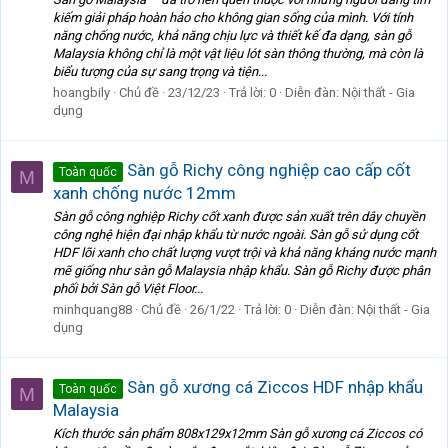
kiếm giải pháp hoàn hảo cho không gian sống của mình. Với tính
năng chống nước, khả năng chịu lực và thiết kế đa dạng, sàn gỗ
Malaysia không chỉ là một vật liệu lót sàn thông thường, mà còn là
biểu tượng của sự sang trọng và tiện...
hoangbily
Chủ đề
23/12/23
Trả lời: 0
Diễn đàn:
Nội thất - Gia
dụng
Sàn gỗ Richy công nghiệp cao cấp cốt
Toàn quốc
M
xanh chống nước 12mm
Sàn gỗ công nghiệp Richy cốt xanh được sản xuất trên dây chuyền
công nghệ hiện đại nhập khẩu từ nước ngoài. Sàn gỗ sử dụng cốt
HDF lõi xanh cho chất lượng vượt trội và khả năng kháng nước mạnh
mẽ giống như sàn gỗ Malaysia nhập khẩu. Sàn gỗ Richy được phân
phối bởi Sàn gỗ Việt Floor...
minhquang88
Chủ đề
26/1/22
Trả lời: 0
Diễn đàn:
Nội thất - Gia
dụng
Sàn gỗ xương cá Ziccos HDF nhập khẩu
Toàn quốc
M
Malaysia
Kích thước sản phẩm 808x129x12mm Sàn gỗ xương cá Ziccos có