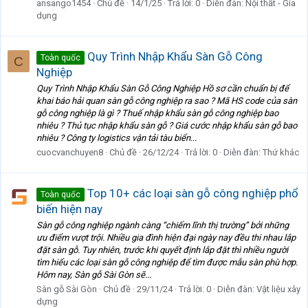
ansango1454
Chủ đề
14/1/25
Trả lời: 0
Diễn đàn:
Nội thất - Gia
dụng
Quy Trình Nhập Khẩu Sàn Gỗ Công
Toàn quốc
C
Nghiệp
Quy Trình Nhập Khẩu Sàn Gỗ Công Nghiệp Hồ sơ cần chuẩn bị để
khai báo hải quan sàn gỗ công nghiệp ra sao ? Mã HS code của sàn
gỗ công nghiệp là gì ? Thuế nhập khẩu sàn gỗ công nghiệp bao
nhiêu ? Thủ tục nhập khẩu sàn gỗ ? Giá cước nhập khẩu sàn gỗ bao
nhiêu ? Công ty logistics vận tải tàu biển...
cuocvanchuyen8
Chủ đề
26/12/24
Trả lời: 0
Diễn đàn:
Thứ khác
Top 10+ các loại sàn gỗ công nghiệp phổ
Toàn quốc
biến hiện nay
Sàn gỗ công nghiệp ngành càng “chiếm lĩnh thị trường” bởi những
ưu điểm vượt trội. Nhiều gia đình hiện đại ngày nay đều thi nhau lắp
đặt sàn gỗ. Tuy nhiên, trước khi quyết định lắp đặt thì nhiều người
tìm hiểu các loại sàn gỗ công nghiệp để tìm được mẫu sàn phù hợp.
Hôm nay, Sàn gỗ Sài Gòn sẽ...
Sàn gỗ Sài Gòn
Chủ đề
29/11/24
Trả lời: 0
Diễn đàn:
Vật liệu xây
dựng