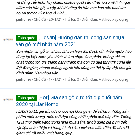
và đẳng cấp hơn. Tuy nhiên, nhiều người cảm thấy lo sợ về tính nguy
hiểm của trần gỗ, vì vậy, khi thi công ốp trần các ban cần phải tìm
người thợ có kỹ năng và kinh...
janhome
Chủ đề
20/1/21
Trả lời: 0
Diễn đàn:
Vật liệu xây dựng
[Tư vấn] Hướng dẫn thi công sàn nhựa
Toàn quốc
vân gỗ mới nhất năm 2021
Sàn nhựa vân gỗ là vật liệu lát sàn hiện đại được rất nhiều người tiêu
dùng tại Việt Nam yêu thích và lựa chọn. Sản phẩm không chỉ có
chất lượng tốt, giá thành cạnh tranh mà còn có quá trình thi công lắp
đặt đơn giản, nhanh chóng, người tiêu dùng có thể tự lắp đặt cho gia
đình mình. Ván nhựa vân...
janhome
Chủ đề
14/1/21
Trả lời: 0
Diễn đàn:
Vật liệu xây dựng
[Hot] Giá sàn gỗ cực tốt dịp cuối năm
Toàn quốc
2020 tại JanHome
FLASH SALE giá tốt, cơ hội có một không hai để sở hữu những sản
phẩm chất lượng, mẫu mã đẹp cùng nhiều phần quà hấp dẫn. Tháng
12 là thời điểm vàng trong làng mua sắm, từ đồ dùng gia đình đến
vật liệu hoàn thiện và trang trí nhà ở. JanHome hiểu điều đó nên đã
giảm giá rất nhiều mặt hàng, giúp...