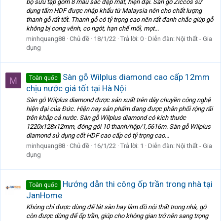
bộ sưu tập gồm 8 màu sắc đẹp mắt, hiện đại. Sàn gỗ Ziccos sử
dụng tấm HDF được nhập khẩu từ Malaysia nên cho chất lượng
thanh gỗ rất tốt. Thanh gỗ có tỷ trọng cao nên rất đanh chắc giúp gỗ
không bị cong vênh, co ngót, hạn chế mối, mọt...
minhquang88
Chủ đề
18/1/22
Trả lời: 0
Diễn đàn:
Nội thất - Gia
dụng
Sàn gỗ Wilplus diamond cao cấp 12mm
Toàn quốc
M
chịu nước giá tốt tại Hà Nội
Sàn gỗ Wilplus diamond được sản xuất trên dây chuyền công nghệ
hiện đại của Đức. Hiện nay sản phẩm đang được phân phối rộng rãi
trên khắp cả nước. Sàn gỗ Wilplus diamond có kích thước
1220x128x12mm, đóng gói 10 thanh/hộp/1,5616m. Sàn gỗ Wilplus
diamond sử dụng cốt HDF cao cấp có tỷ trọng cao...
minhquang88
Chủ đề
16/1/22
Trả lời: 1
Diễn đàn:
Nội thất - Gia
dụng
Hướng dẫn thi công ốp trần trong nhà tại
Toàn quốc
JanHome
Không chỉ được dùng để lát sàn hay làm đồ nội thất trong nhà, gỗ
còn được dùng để ốp trần, giúp cho không gian trở nên sang trọng