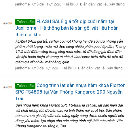
janhome
Chủ đề
17/12/20
Trả lời: 0
Diễn đàn:
Vật liệu xây dựng
FLASH SALE giá tốt dịp cuối năm tại
Toàn quốc
JanHome - Hệ thống bán lẻ sàn gỗ, vật liệu hoàn
thiện tại kho
FLASH SALE giá tốt, cơ hội có một không hai để sở hữu những sản
phẩm chất lượng, mẫu mã đẹp cùng nhiều phần quà hấp dẫn. Tháng
12 là thời điểm vàng trong làng mua sắm, từ đồ dùng gia đình đến
vật liệu hoàn thiện và trang trí nhà ở. JanHome hiểu điều đó nên đã
giảm giá rất nhiều mặt hàng, giúp...
janhome
Chủ đề
3/12/20
Trả lời: 0
Diễn đàn:
Vật liệu xây dựng
Công trình lát sàn nhựa hèm khoá Florton
Toàn quốc
SPC FS4808 tại Văn Phòng Kangaroo 290 Nguyễn
Trãi
Sàn nhựa hèm khóa Florton SPC FS4808 là vật liệu lát sàn hiện đại
với chất lượng tốt, độ bền cao và tính thẩm mỹ vượt trội. Sản phẩm
còn có mức giá hấp dẫn nên càng ngày càng được nhiều người tiêu
dùng yêu thích, lựa chọn cho các công trình nội thất của mình. Văn
Phòng Kangaroo tại tầng 6, Tòa...