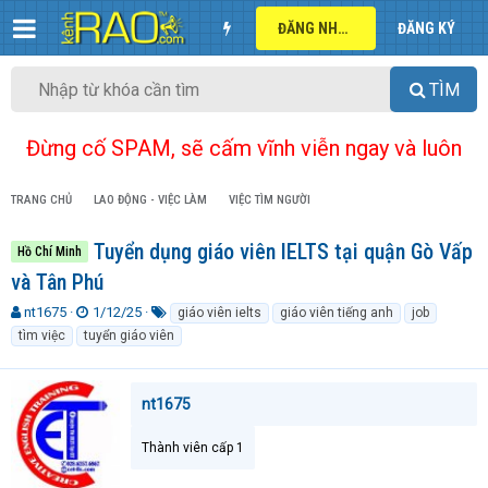
ĐĂNG NHẬP
ĐĂNG KÝ
TÌM
Đừng cố SPAM, sẽ cấm vĩnh viễn ngay và luôn
TRANG CHỦ
LAO ĐỘNG - VIỆC LÀM
VIỆC TÌM NGƯỜI
Tuyển dụng giáo viên IELTS tại quận Gò Vấp
Hồ Chí Minh
và Tân Phú
T
N
T
nt1675
1/12/25
giáo viên ielts
giáo viên tiếng anh
job
h
g
ừ
tìm việc
tuyển giáo viên
r
à
k
e
y
h
a
g
ó
nt1675
d
ử
a
s
i
t
Thành viên cấp 1
a
r