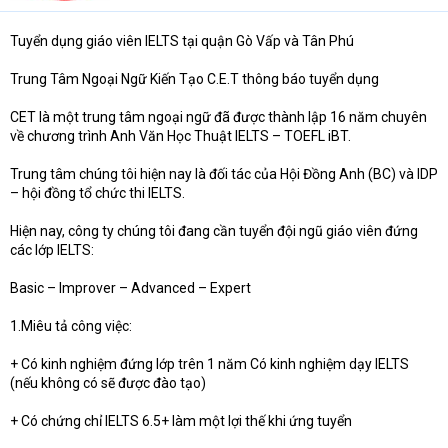
t
e
Tuyển dụng giáo viên IELTS tại quận Gò Vấp và Tân Phú
r
Trung Tâm Ngoại Ngữ Kiến Tạo C.E.T thông báo tuyển dụng
CET là một trung tâm ngoại ngữ đã được thành lập 16 năm chuyên
về chương trình Anh Văn Học Thuật IELTS – TOEFL iBT.
Trung tâm chúng tôi hiện nay là đối tác của Hội Đồng Anh (BC) và IDP
– hội đồng tổ chức thi IELTS.
Hiện nay, công ty chúng tôi đang cần tuyển đội ngũ giáo viên đứng
các lớp IELTS:
Basic – Improver – Advanced – Expert
1.Miêu tả công việc:
+ Có kinh nghiệm đứng lớp trên 1 năm Có kinh nghiệm dạy IELTS
(nếu không có sẽ được đào tạo)
+ Có chứng chỉ IELTS 6.5+ làm một lợi thế khi ứng tuyển