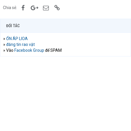
Facebook
Google+
Email
Link
Chia sẻ:
ĐỐI TÁC
»
ỔN ÁP LIOA
»
đăng tin rao vặt
» Vào
Facebook Group
để SPAM