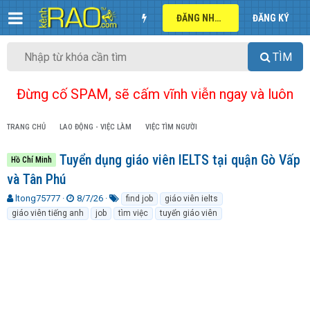
ĐĂNG NHẬP
ĐĂNG KÝ
TÌM
Đừng cố SPAM, sẽ cấm vĩnh viễn ngay và luôn
TRANG CHỦ
LAO ĐỘNG - VIỆC LÀM
VIỆC TÌM NGƯỜI
Tuyển dụng giáo viên IELTS tại quận Gò Vấp
Hồ Chí Minh
và Tân Phú
T
N
T
ltong75777
8/7/26
find job
giáo viên ielts
h
g
ừ
giáo viên tiếng anh
job
tìm việc
tuyển giáo viên
r
à
k
e
y
h
a
g
ó
d
ử
a
s
i
t
a
r