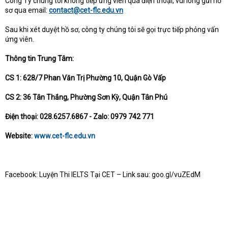
Công Ty chúng tôi không tiếp ứng viên qua điện thoại, vui lòng gửi hồ
sơ qua email:
contact@cet-flc.edu.vn
Sau khi xét duyệt hồ sơ, công ty chúng tôi sẽ gọi trực tiếp phỏng vấn
ứng viên.
Thông tin Trung Tâm:
CS 1: 628/7 Phan Văn Trị Phường 10, Quận Gò Vấp
CS 2: 36 Tân Thắng, Phường Sơn Kỳ, Quận Tân Phú
Điện thoại: 028.6257.6867 - Zalo: 0979 742 771
Website:
www.cet-flc.edu.vn
Facebook: Luyện Thi IELTS Tại CET – Link sau: goo.gl/vuZEdM