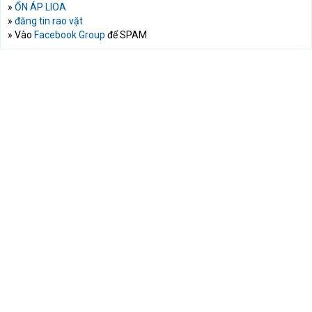
»
ỔN ÁP LIOA
»
đăng tin rao vặt
» Vào
Facebook Group
để SPAM