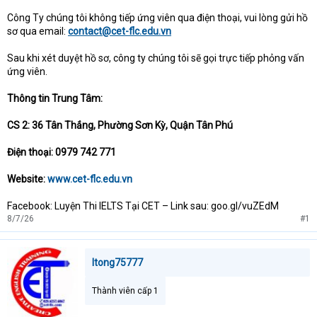
Công Ty chúng tôi không tiếp ứng viên qua điện thoại, vui lòng gửi hồ
sơ qua email:
contact@cet-flc.edu.vn
Sau khi xét duyệt hồ sơ, công ty chúng tôi sẽ gọi trực tiếp phỏng vấn
ứng viên.
Thông tin Trung Tâm:
CS 2: 36 Tân Thắng, Phường Sơn Kỳ, Quận Tân Phú
Điện thoại: 0979 742 771
Website:
www.cet-flc.edu.vn
Facebook: Luyện Thi IELTS Tại CET – Link sau: goo.gl/vuZEdM
8/7/26
#1
ltong75777
Thành viên cấp 1