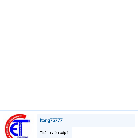
t
e
r
ltong75777
Thành viên cấp 1