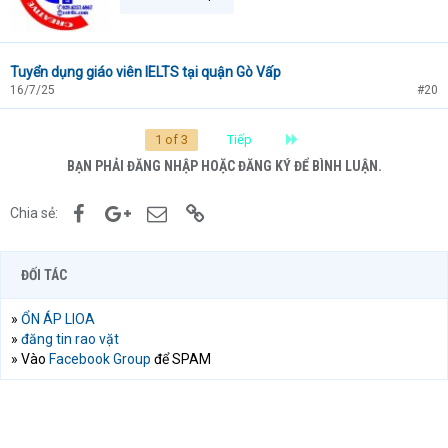
Tuyển dụng giáo viên IELTS tại quận Gò Vấp
16/7/25
#20
Last
1 of 3
Tiếp
BẠN PHẢI ĐĂNG NHẬP HOẶC ĐĂNG KÝ ĐỂ BÌNH LUẬN.
Facebook
Google+
Email
Link
Chia sẻ:
ĐỐI TÁC
»
ỔN ÁP LIOA
»
đăng tin rao vặt
» Vào
Facebook Group
để SPAM