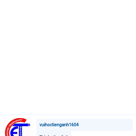
t
e
r
vuihoctienganh1604