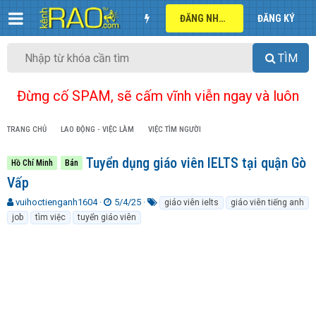
ĐĂNG NHẬP
ĐĂNG KÝ
TÌM
Đừng cố SPAM, sẽ cấm vĩnh viễn ngay và luôn
TRANG CHỦ
LAO ĐỘNG - VIỆC LÀM
VIỆC TÌM NGƯỜI
Tuyển dụng giáo viên IELTS tại quận Gò
Hồ Chí Minh
Bán
Vấp
T
N
T
vuihoctienganh1604
5/4/25
giáo viên ielts
giáo viên tiếng anh
h
g
ừ
job
tìm việc
tuyển giáo viên
r
à
k
e
y
h
a
g
ó
d
ử
a
s
i
t
a
r