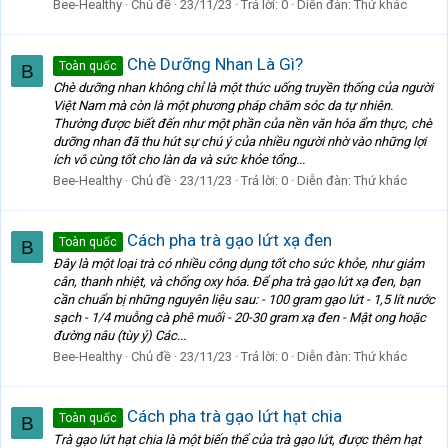
Bee-Healthy
Chủ đề
23/11/23
Trả lời: 0
Diễn đàn:
Thứ khác
Chè Dưỡng Nhan Là Gì?
Toàn quốc
B
Chè dưỡng nhan không chỉ là một thức uống truyền thống của người
Việt Nam mà còn là một phương pháp chăm sóc da tự nhiên.
Thường được biết đến như một phần của nền văn hóa ẩm thực, chè
dưỡng nhan đã thu hút sự chú ý của nhiều người nhờ vào những lợi
ích vô cùng tốt cho làn da và sức khỏe tổng...
Bee-Healthy
Chủ đề
23/11/23
Trả lời: 0
Diễn đàn:
Thứ khác
Cách pha trà gạo lứt xạ đen
Toàn quốc
B
Đây là một loại trà có nhiều công dụng tốt cho sức khỏe, như giảm
cân, thanh nhiệt, và chống oxy hóa. Để pha trà gạo lứt xạ đen, bạn
cần chuẩn bị những nguyên liệu sau: - 100 gram gạo lứt - 1,5 lít nước
sạch - 1/4 muỗng cà phê muối - 20-30 gram xạ đen - Mật ong hoặc
đường nâu (tùy ý) Các...
Bee-Healthy
Chủ đề
23/11/23
Trả lời: 0
Diễn đàn:
Thứ khác
Cách pha trà gạo lứt hạt chia
Toàn quốc
B
Trà gạo lứt hạt chia là một biến thể của trà gạo lứt, được thêm hạt