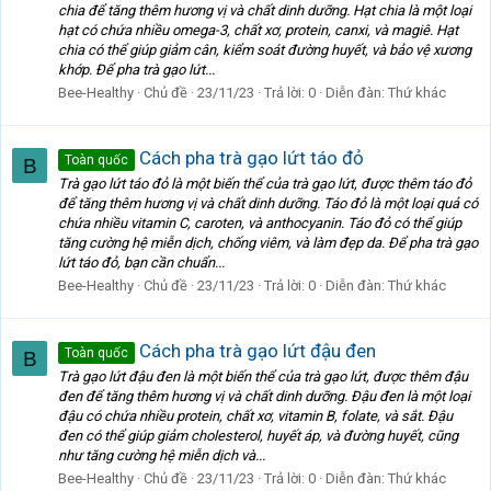
chia để tăng thêm hương vị và chất dinh dưỡng. Hạt chia là một loại
hạt có chứa nhiều omega-3, chất xơ, protein, canxi, và magiê. Hạt
chia có thể giúp giảm cân, kiểm soát đường huyết, và bảo vệ xương
khớp. Để pha trà gạo lứt...
Bee-Healthy
Chủ đề
23/11/23
Trả lời: 0
Diễn đàn:
Thứ khác
Cách pha trà gạo lứt táo đỏ
Toàn quốc
B
Trà gạo lứt táo đỏ là một biến thể của trà gạo lứt, được thêm táo đỏ
để tăng thêm hương vị và chất dinh dưỡng. Táo đỏ là một loại quả có
chứa nhiều vitamin C, caroten, và anthocyanin. Táo đỏ có thể giúp
tăng cường hệ miễn dịch, chống viêm, và làm đẹp da. Để pha trà gạo
lứt táo đỏ, bạn cần chuẩn...
Bee-Healthy
Chủ đề
23/11/23
Trả lời: 0
Diễn đàn:
Thứ khác
Cách pha trà gạo lứt đậu đen
Toàn quốc
B
Trà gạo lứt đậu đen là một biến thể của trà gạo lứt, được thêm đậu
đen để tăng thêm hương vị và chất dinh dưỡng. Đậu đen là một loại
đậu có chứa nhiều protein, chất xơ, vitamin B, folate, và sắt. Đậu
đen có thể giúp giảm cholesterol, huyết áp, và đường huyết, cũng
như tăng cường hệ miễn dịch và...
Bee-Healthy
Chủ đề
23/11/23
Trả lời: 0
Diễn đàn:
Thứ khác