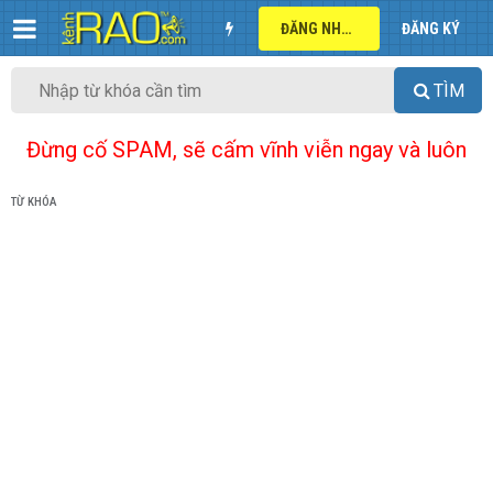
ĐĂNG NHẬP
ĐĂNG KÝ
TÌM
Đừng cố SPAM, sẽ cấm vĩnh viễn ngay và luôn
TỪ KHÓA